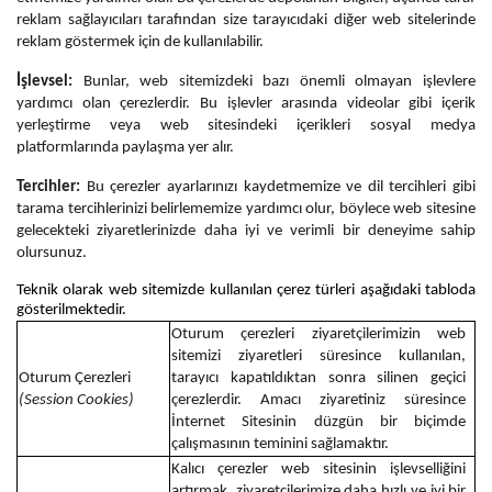
reklam sağlayıcıları tarafından size tarayıcıdaki diğer web sitelerinde
reklam göstermek için de kullanılabilir.
İşlevsel:
Bunlar, web sitemizdeki bazı önemli olmayan işlevlere
yardımcı olan çerezlerdir. Bu işlevler arasında videolar gibi içerik
yerleştirme veya web sitesindeki içerikleri sosyal medya
platformlarında paylaşma yer alır.
Tercihler:
Bu çerezler ayarlarınızı kaydetmemize ve dil tercihleri gibi
tarama tercihlerinizi belirlememize yardımcı olur, böylece web sitesine
gelecekteki ziyaretlerinizde daha iyi ve verimli bir deneyime sahip
olursunuz.
Teknik olarak web sitemizde kullanılan çerez türleri aşağıdaki tabloda
gösterilmektedir.
Oturum çerezleri ziyaretçilerimizin web
sitemizi ziyaretleri süresince kullanılan,
Oturum Çerezleri
tarayıcı kapatıldıktan sonra silinen geçici
(Session Cookies)
çerezlerdir. Amacı ziyaretiniz süresince
İnternet Sitesinin düzgün bir biçimde
çalışmasının teminini sağlamaktır.
Kalıcı çerezler web sitesinin işlevselliğini
artırmak, ziyaretçilerimize daha hızlı ve iyi bir