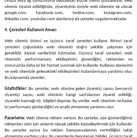
cihaza veya ağ sunucusuna depolanan küçük metin dosyalarıdır. Web
sitemiz ziyaret edildiğinde, ziyaretçinin izniyle web sitemize ek olarak
google.com, facebook.com, twitter.com, instagram.com,
linkedin.com, youtube.com alanlarına da çerezler uygulanmaktadır.
4. Çerezleri Kullanım Amacı
Web sitemiz birinci ve üçüncü taraf çerezleri kullanır. Birinci taraf
çerezleri çoğunlukla web sitesinin doğru şekilde çalışması için
gereklidir, kişisel verilerinizi tutmazlar. Üçüncü taraf çerezleri, web
sitemizin performansını, etkileşimini, güvenliğini, reklamları ve
sonucunda daha iyi bir hizmet sunmak için kullanılır. Kullanıcı deneyimi
ve web sitemizle gelecekteki etkileşimleri hızlandırmaya yardımcı olur.
Bu kapsamda çerezler;
İstatistikler:
Bu çerezler, web sitesine gelen ziyaretçi sayısı, benzersiz
ziyaretçi sayısı, web sitesinin hangi sayfalarının ziyaret edildiği,
ziyaretin kaynağı vb. bilgileri depolar. Bu veriler, web sitesinin ne kadar
iyi performans gösterdiğini ve analiz etmemize yardımcı olur.
Pazarlama:
Web sitemiz reklam veriyor. Bu çerezler, size gösterdiğimiz
reklamları sizin için anlamlı olacak şekilde kişiselleştirmek için kullanılır.
Bu çerezler ayrıca bu reklam kampanyalarının verimliliğini takip
etmemize yardımcı olur. Bu çerezlerde depolanan bilgiler, üçüncü taraf