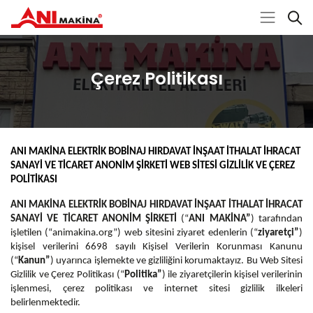
Çerez Politikası
ANI MAKİNA ELEKTRİK BOBİNAJ HIRDAVAT İNŞAAT İTHALAT İHRACAT
SANAYİ VE TİCARET ANONİM ŞİRKETİ
WEB SİTESİ GİZLİLİK VE ÇEREZ
POLİTİKASI
ANI MAKİNA ELEKTRİK BOBİNAJ HIRDAVAT İNŞAAT İTHALAT İHRACAT
SANAYİ VE TİCARET ANONİM ŞİRKETİ
(“
ANI MAKİNA”
) tarafından
işletilen (“animakina.org”) web sitesini ziyaret edenlerin (“
ziyaretçi”
)
kişisel verilerini 6698 sayılı Kişisel Verilerin Korunması Kanunu
(“
Kanun”
) uyarınca işlemekte ve gizliliğini korumaktayız. Bu Web Sitesi
Gizlilik ve Çerez Politikası (“
Politika”
) ile ziyaretçilerin kişisel verilerinin
işlenmesi, çerez politikası ve internet sitesi gizlilik ilkeleri
belirlenmektedir.