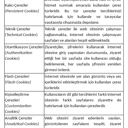
Kalıcı Çerezler
hizmet sunmak amacıyla kullanılan çerez
(Persistent Cookies)
türleridir. Bu tür çerezler tercihlerinizi
hatırlamak için kullanılır ve tarayıcılar
vasıtasıyla cihazınızda depolanır.
Teknik Çerezler
Teknik çerezler ile web sitesinin çalışması
(
Technical Cookies
)
sağlanmakta, internet sitesinin çalışmayan
sayfaları ve alanları tespit edilmektedir.
Otantikasyon Çerezleri
Ziyaretçiler, şifrelerini kullanarak internet
(
Authentication
sitesine giriş yapmaları durumunda, ziyaret
Cookies
)
ettiği her bir sayfada site kullanıcısı olduğu
belirlenerek, her sayfada şifresini yeniden
girmesi önlenir.
Flash Çerezleri
İnternet sitesinde yer alan görüntü veya ses
(
Flash Cookies)
içeriklerini etkinleştirmek için kullanılan çerez
türleridir.
Kişiselleştirme
Kullanıcıların dil gibi tercihlerini farklı internet
Çerezleri
sitesinin farklı sayfalarını ziyarette de
(
Customization
hatırlamak için kullanılan çerezlerdir.
Cookies)
Analitik Çerezler
Web sitesini ziyaret edenlerin sayıları,
(
Analytical Cookies)
görüntülenen sayfaların tespiti, ziyaret